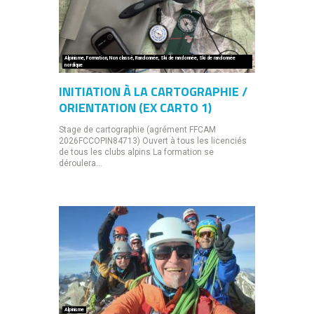
Alpinisme
,
Formation
,
Non classé
,
Randonnée
,
Ski de randonnée
,
Ski de randonnée
nordique
INITIATION À LA CARTOGRAPHIE /
ORIENTATION (EX CARTO 1)
Stage de cartographie (agrément FFCAM
2026FCCOPIN84713) Ouvert à tous les licenciés
de tous les clubs alpins La formation se
déroulera...
Alpinisme