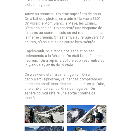
lever du soleil sur les montagnes environnantes,
c’était magique !
Arrivé au sommet ! On était super fiers de nous !
On a fait des photos, on a admiré la vue à 360°.
On voyait le Mont Blanc, la Meije, les Écrins…
C’était splendide ! On est resté une vingtaine de
minutes au sommet, puis on est redescendu par
le même chemin. On est arrivé au refuge vers 13
heures, où on a pris une pause bien méritée.
L’après-midi, on a repris nos sacs et on est
redescendu à la Bérarde. On était fatigués mais
heureux ! On a repris la voiture et on est rentré au
Puy-en-Velay en fin de journée.
Ce week-end était vraiment génial ! On a
découvert l’alpinisme, valider des compétences
dans des conditions idéales : une météo parfaite,
une ambiance sympa. On s’est régalés ! On
espère pouvoir refaire une sortie comme ça
bientôt !