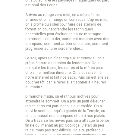
on a pu admirer les paysages magnifiques du parc
national des Écrins.
Arrivés au refuge vers midi, on a déposé nos
affaires et on a mangé un bon repas. L’après-midi,
on a profité du soleil pour faire des ateliers de
formation pour apprendre les techniques
essentielles pour évoluer en haute montagne :
comment s’encorder, comment marcher avec des
crampons, comment arrêter une chute, comment
progresser sur une corde tendue…
Le soir, après un dîner copieux et convivial, on a
préparé notre ascension du lendemain. On a
consulté les topos, les cartes et la météo pour
choisir le meilleur itinéraire. On a aussi vérifié
notre matériel et fait nos sacs. Puis on est allé se
coucher tôt, car le réveil allait sonner à 4 heures
du matin !
Dimanche matin, on était tous motivés pour
atteindre le sommet. On a pris un petit déjeuner
rapide et on est parti dans la nuit étoilée. On a
suivi le sentier jusqu’au glacier de la Temple, où
on a chaussé nos crampons et sorti nos piolets.
On a traversé les névés puis on a attaqué la pente
finale qui menait au pic Coolidge. C’était un peu
raide, mais pas trop difficile. On a pu profiter du