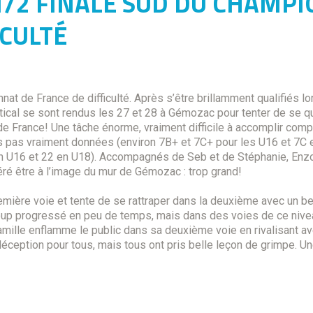
1/2 FINALE SUD DU CHAMP
ICULTÉ
nat de France de difficulté. Après s’être brillamment qualifiés lo
cal se sont rendus les 27 et 28 à Gémozac pour tenter de se qua
de France! Une tâche énorme, vraiment difficile à accomplir comp
ns pas vraiment données (environ 7B+ et 7C+ pour les U16 et 7C e
en U16 et 22 en U18). Accompagnés de Seb et de Stéphanie, Enzo,
véré être à l’image du mur de Gémozac : trop grand!
ière voie et tente de se rattraper dans la deuxième avec un be
p progressé en peu de temps, mais dans des voies de ce niveau
amille enflamme le public dans sa deuxième voie en rivalisant ave
 déception pour tous, mais tous ont pris belle leçon de grimpe. U